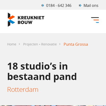
0184 - 642 346
Mail ons
›
›
Punta Grossa
Home
Projecten • Renovatie
18 studio’s in
bestaand pand
Rotterdam